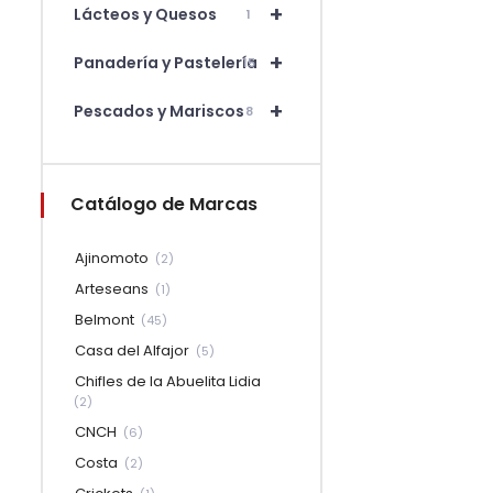
+
Lácteos y Quesos
1
+
Panadería y Pastelería
15
+
Pescados y Mariscos
8
Catálogo de Marcas
Ajinomoto
(2)
Arteseans
(1)
Belmont
(45)
Casa del Alfajor
(5)
Chifles de la Abuelita Lidia
(2)
CNCH
(6)
Costa
(2)