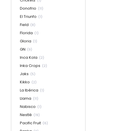
Crickets
(1)
Donofrio
(11)
El Triunfo
(1)
Field
(8)
Florida
(1)
Gloria
(1)
GN
(9)
Inca Kola
(2)
Inka Crops
(2)
Jaks
(5)
Kikko
(2)
La Ibérica
(1)
Llama
(11)
Nabisco
(1)
Nestlé
(19)
Pacific Fruit
(6)