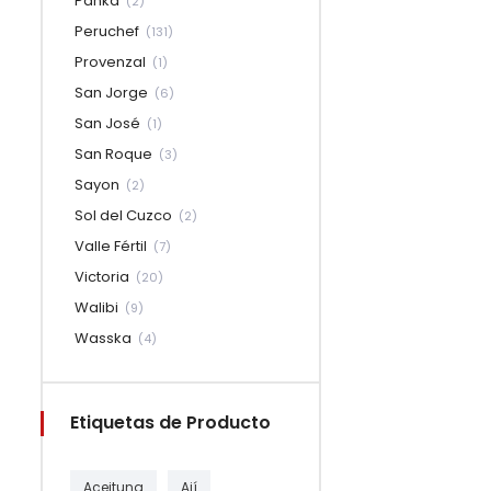
Panka
(2)
Peruchef
(131)
Provenzal
(1)
San Jorge
(6)
San José
(1)
San Roque
(3)
Sayon
(2)
Sol del Cuzco
(2)
Valle Fértil
(7)
Victoria
(20)
Walibi
(9)
Wasska
(4)
Etiquetas de Producto
Aceituna
Ají