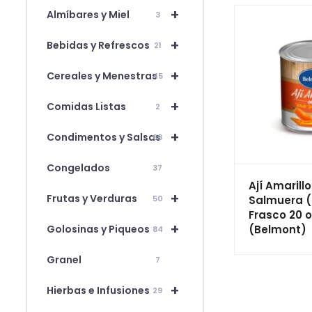
+
Almíbares y Miel
3
+
Bebidas y Refrescos
21
+
Cereales y Menestras
45
+
Comidas Listas
2
+
Condimentos y Salsas
63
Congelados
37
Ají Amarill
+
Frutas y Verduras
Salmuera (
50
Frasco 20 o
+
(Belmont)
Golosinas y Piqueos
84
Granel
7
+
Hierbas e Infusiones
29