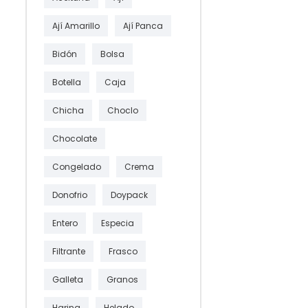
Ají Amarillo
Ají Panca
Bidón
Bolsa
Botella
Caja
Chicha
Choclo
Chocolate
Congelado
Crema
Donofrio
Doypack
Entero
Especia
Filtrante
Frasco
Galleta
Granos
Harina
Helado