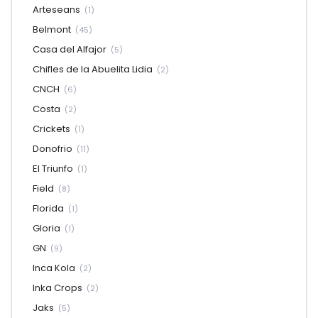
Arteseans
(1)
Belmont
(45)
Casa del Alfajor
(5)
Chifles de la Abuelita Lidia
(2)
CNCH
(6)
Costa
(2)
Crickets
(1)
Donofrio
(11)
El Triunfo
(1)
Field
(8)
Florida
(1)
Gloria
(1)
GN
(9)
Inca Kola
(2)
Inka Crops
(2)
Jaks
(5)