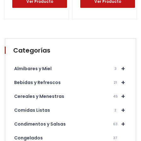
Ver Producto
Ver Producto
Categorías
+
Almíbares y Miel
3
+
Bebidas y Refrescos
21
+
Cereales y Menestras
45
+
Comidas Listas
2
+
Condimentos y Salsas
63
Congelados
37