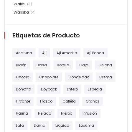
Walibi
(9)
Wasska
(4)
Etiquetas de Producto
Aceituna
Ají
Ají Amarillo
Ají Panca
Bidón
Bolsa
Botella
Caja
Chicha
Choclo
Chocolate
Congelado
Crema
Donofrio
Doypack
Entero
Especia
Filtrante
Frasco
Galleta
Granos
Harina
Helado
Hierba
Infusión
Lata
Llama
Líquido
Lúcuma