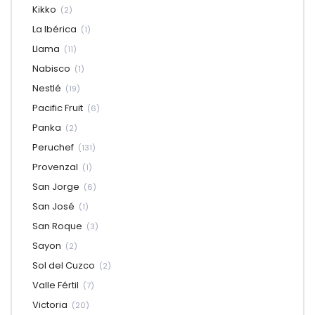
Kikko
(2)
La Ibérica
(1)
Llama
(11)
Nabisco
(1)
Nestlé
(19)
Pacific Fruit
(6)
Panka
(2)
Peruchef
(131)
Provenzal
(1)
San Jorge
(6)
San José
(1)
San Roque
(3)
Sayon
(2)
Sol del Cuzco
(2)
Valle Fértil
(7)
Victoria
(20)