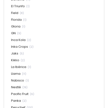
El Triunfo
(1)
Field
(8)
Florida
(1)
Gloria
(1)
GN
(9)
Inca Kola
(2)
Inka Crops
(2)
Jaks
(5)
Kikko
(2)
La Ibérica
(1)
Llama
(11)
Nabisco
(1)
Nestlé
(19)
Pacific Fruit
(6)
Panka
(2)
Peruchef
(131)