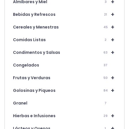
+
Almíbares y Miel
3
+
Bebidas y Refrescos
21
+
Cereales y Menestras
45
+
Comidas Listas
2
+
Condimentos y Salsas
63
Congelados
37
+
Frutas y Verduras
50
+
Golosinas y Piqueos
84
Granel
7
+
Hierbas e Infusiones
29
+
Lácteos y Quesos
1