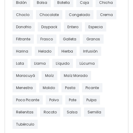
Bidón
Bolsa
Botella
Caja
Chicha
Choclo
Chocolate
Congelado
Crema
Donofrio
Doypack
Entero
Especia
Filtrante
Frasco
Galleta
Granos
Harina
Helado
Hierba
Infusión
Lata
Llama
Líquido
Lúcuma
Maracuyá
Maíz
Maíz Morado
Menestra
Molido
Pasta
Picante
Poco Picante
Polvo
Pote
Pulpa
Rellenitas
Rocoto
Salsa
Semilla
Tubérculo