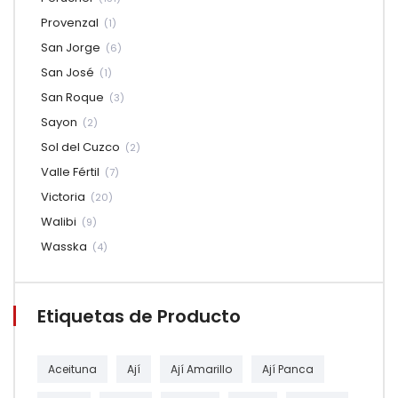
Provenzal
(1)
San Jorge
(6)
San José
(1)
San Roque
(3)
Sayon
(2)
Sol del Cuzco
(2)
Valle Fértil
(7)
Victoria
(20)
Walibi
(9)
Wasska
(4)
Etiquetas de Producto
Aceituna
Ají
Ají Amarillo
Ají Panca