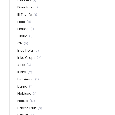
Crickets
(1)
Donofrio
(11)
El Triunfo
(1)
Field
(8)
Florida
(1)
Gloria
(1)
GN
(9)
Inca Kola
(2)
Inka Crops
(2)
Jaks
(5)
Kikko
(2)
La Ibérica
(1)
Llama
(11)
Nabisco
(1)
Nestlé
(19)
Pacific Fruit
(6)