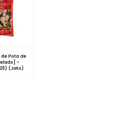
 de Pota de
elado] –
 25) (Jaks)