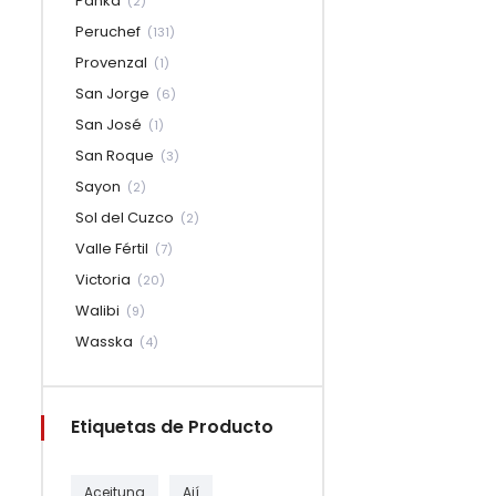
Panka
(2)
Peruchef
(131)
Provenzal
(1)
San Jorge
(6)
San José
(1)
San Roque
(3)
Sayon
(2)
Sol del Cuzco
(2)
Valle Fértil
(7)
Victoria
(20)
Walibi
(9)
Wasska
(4)
Etiquetas de Producto
Aceituna
Ají