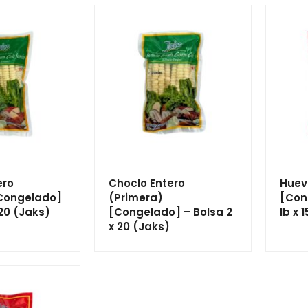
ero
Choclo Entero
Huev
Congelado]
(Primera)
[Con
 20 (Jaks)
[Congelado] – Bolsa 2
lb x 
x 20 (Jaks)