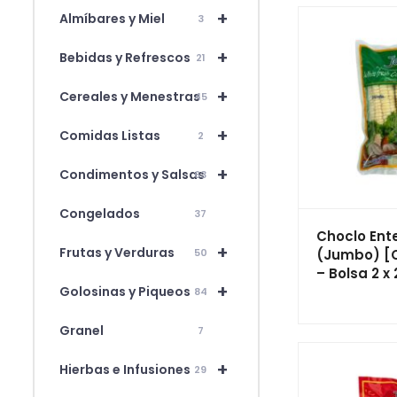
+
Almíbares y Miel
3
+
Bebidas y Refrescos
21
+
Cereales y Menestras
45
+
Comidas Listas
2
+
Condimentos y Salsas
63
Congelados
37
Choclo Ent
+
Frutas y Verduras
(Jumbo) [
50
– Bolsa 2 x
+
Golosinas y Piqueos
84
Granel
7
+
Hierbas e Infusiones
29