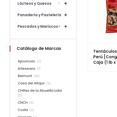
+
Lácteos y Quesos
1
+
Panadería y Pastelería
15
+
Pescados y Mariscos
8
Catálogo de Marcas
Tentáculos
Perú [Cong
Ajinomoto
(2)
Caja (1 lb x
Arteseans
(1)
Belmont
(45)
Casa del Alfajor
(5)
Chifles de la Abuelita Lidia
(2)
CNCH
(6)
Costa
(2)