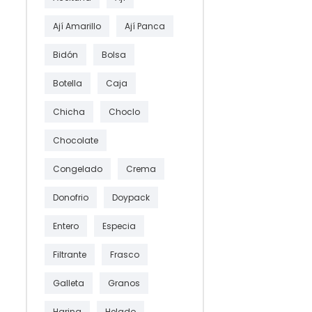
Ají Amarillo
Ají Panca
Bidón
Bolsa
Botella
Caja
Chicha
Choclo
Chocolate
Congelado
Crema
Donofrio
Doypack
Entero
Especia
Filtrante
Frasco
Galleta
Granos
Harina
Helado