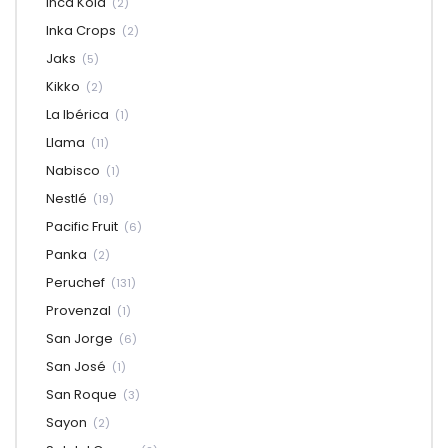
Inca Kola
(2)
Inka Crops
(2)
Jaks
(5)
Kikko
(2)
La Ibérica
(1)
Llama
(11)
Nabisco
(1)
Nestlé
(19)
Pacific Fruit
(6)
Panka
(2)
Peruchef
(131)
Provenzal
(1)
San Jorge
(6)
San José
(1)
San Roque
(3)
Sayon
(2)