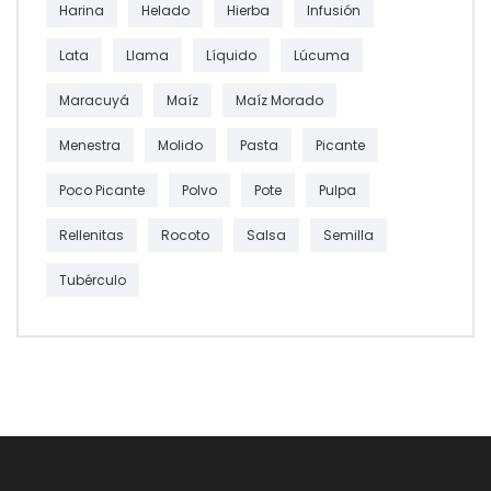
Harina
Helado
Hierba
Infusión
Lata
Llama
Líquido
Lúcuma
Maracuyá
Maíz
Maíz Morado
Menestra
Molido
Pasta
Picante
Poco Picante
Polvo
Pote
Pulpa
Rellenitas
Rocoto
Salsa
Semilla
Tubérculo