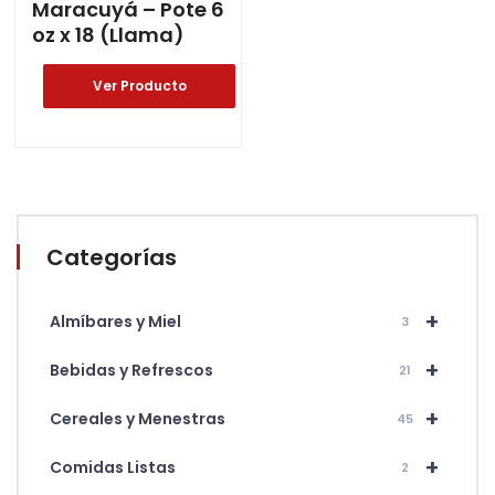
Maracuyá – Pote 6
oz x 18 (Llama)
Ver Producto
Categorías
+
Almíbares y Miel
3
+
Bebidas y Refrescos
21
+
Cereales y Menestras
45
+
Comidas Listas
2