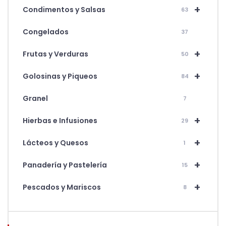
+
Condimentos y Salsas
63
Congelados
37
+
Frutas y Verduras
50
+
Golosinas y Piqueos
84
Granel
7
+
Hierbas e Infusiones
29
+
Lácteos y Quesos
1
+
Panadería y Pastelería
15
+
Pescados y Mariscos
8