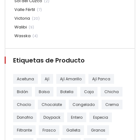
Sol del Cuzco
(2)
Valle Fértil
(7)
Victoria
(20)
Walibi
(9)
Wasska
(4)
Etiquetas de Producto
Aceituna
Ají
Ají Amarillo
Ají Panca
Bidón
Bolsa
Botella
Caja
Chicha
Choclo
Chocolate
Congelado
Crema
Donofrio
Doypack
Entero
Especia
Filtrante
Frasco
Galleta
Granos