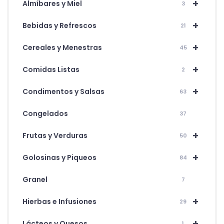
+
Almíbares y Miel
3
+
Bebidas y Refrescos
21
+
Cereales y Menestras
45
+
Comidas Listas
2
+
Condimentos y Salsas
63
Congelados
37
+
Frutas y Verduras
50
+
Golosinas y Piqueos
84
Granel
7
+
Hierbas e Infusiones
29
+
Lácteos y Quesos
1