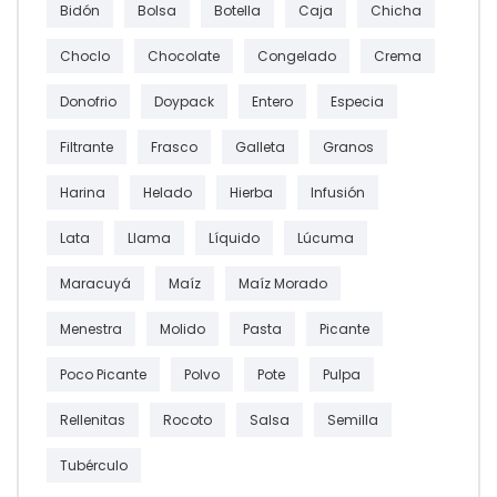
Bidón
Bolsa
Botella
Caja
Chicha
Choclo
Chocolate
Congelado
Crema
Donofrio
Doypack
Entero
Especia
Filtrante
Frasco
Galleta
Granos
Harina
Helado
Hierba
Infusión
Lata
Llama
Líquido
Lúcuma
Maracuyá
Maíz
Maíz Morado
Menestra
Molido
Pasta
Picante
Poco Picante
Polvo
Pote
Pulpa
Rellenitas
Rocoto
Salsa
Semilla
Tubérculo