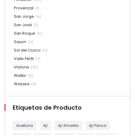
Provenzal
(1)
San Jorge
(6)
San José
(1)
San Roque
(3)
Sayon
(2)
Sol del Cuzco
(2)
Valle Fértil
(7)
Victoria
(20)
Walibi
(9)
Wasska
(4)
Etiquetas de Producto
Aceituna
Ají
Ají Amarillo
Ají Panca