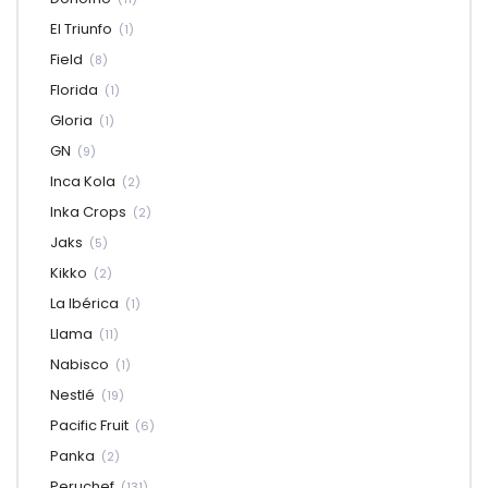
El Triunfo
(1)
Field
(8)
Florida
(1)
Gloria
(1)
GN
(9)
Inca Kola
(2)
Inka Crops
(2)
Jaks
(5)
Kikko
(2)
La Ibérica
(1)
Llama
(11)
Nabisco
(1)
Nestlé
(19)
Pacific Fruit
(6)
Panka
(2)
Peruchef
(131)