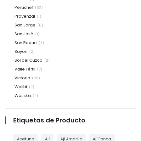
Peruchef
(131)
Provenzal
(1)
San Jorge
(6)
San José
(1)
San Roque
(3)
Sayon
(2)
Sol del Cuzco
(2)
Valle Fértil
(7)
Victoria
(20)
Walibi
(9)
Wasska
(4)
Etiquetas de Producto
Aceituna
Ají
Ají Amarillo
Ají Panca