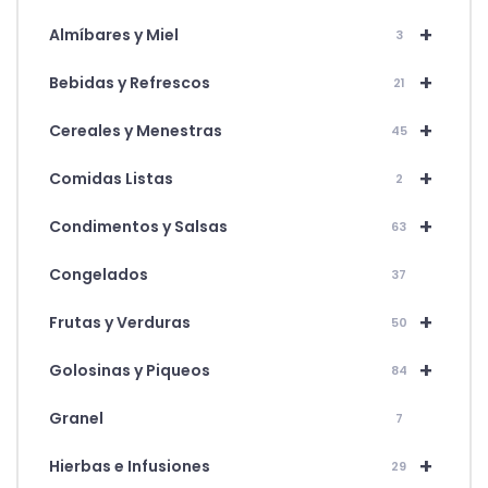
+
Almíbares y Miel
3
+
Bebidas y Refrescos
21
+
Cereales y Menestras
45
+
Comidas Listas
2
+
Condimentos y Salsas
63
Congelados
37
+
Frutas y Verduras
50
+
Golosinas y Piqueos
84
Granel
7
+
Hierbas e Infusiones
29