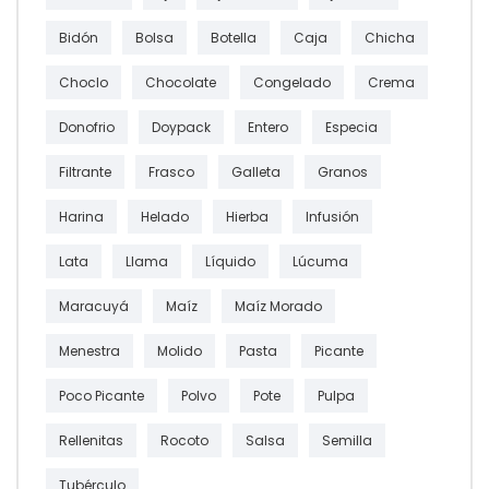
Bidón
Bolsa
Botella
Caja
Chicha
Choclo
Chocolate
Congelado
Crema
Donofrio
Doypack
Entero
Especia
Filtrante
Frasco
Galleta
Granos
Harina
Helado
Hierba
Infusión
Lata
Llama
Líquido
Lúcuma
Maracuyá
Maíz
Maíz Morado
Menestra
Molido
Pasta
Picante
Poco Picante
Polvo
Pote
Pulpa
Rellenitas
Rocoto
Salsa
Semilla
Tubérculo