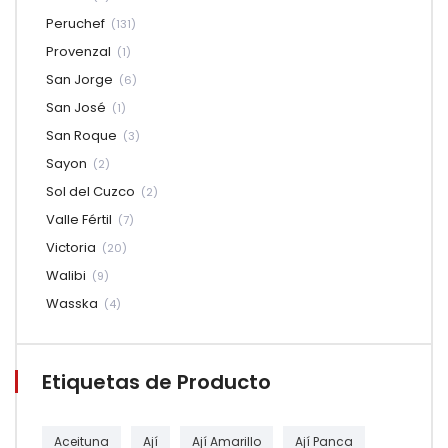
Peruchef
(131)
Provenzal
(1)
San Jorge
(6)
San José
(1)
San Roque
(3)
Sayon
(2)
Sol del Cuzco
(2)
Valle Fértil
(7)
Victoria
(20)
Walibi
(9)
Wasska
(4)
Etiquetas de Producto
Aceituna
Ají
Ají Amarillo
Ají Panca