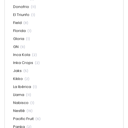
Donofrio
(11)
El Triunfo
(1)
Field
(8)
Florida
(1)
Gloria
(1)
GN
(9)
Inca Kola
(2)
Inka Crops
(2)
Jaks
(5)
Kikko
(2)
La Ibérica
(1)
Llama
(11)
Nabisco
(1)
Nestlé
(19)
Pacific Fruit
(6)
Panka
(2)