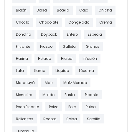
Bidón
Bolsa
Botella
Caja
Chicha
Choclo
Chocolate
Congelado
Crema
Donofrio
Doypack
Entero
Especia
Filtrante
Frasco
Galleta
Granos
Harina
Helado
Hierba
Infusión
Lata
Llama
Líquido
Lúcuma
Maracuyá
Maíz
Maíz Morado
Menestra
Molido
Pasta
Picante
Poco Picante
Polvo
Pote
Pulpa
Rellenitas
Rocoto
Salsa
Semilla
Tubérculo