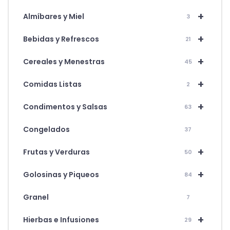
+
Almíbares y Miel
3
+
Bebidas y Refrescos
21
+
Cereales y Menestras
45
+
Comidas Listas
2
+
Condimentos y Salsas
63
Congelados
37
+
Frutas y Verduras
50
+
Golosinas y Piqueos
84
Granel
7
+
Hierbas e Infusiones
29