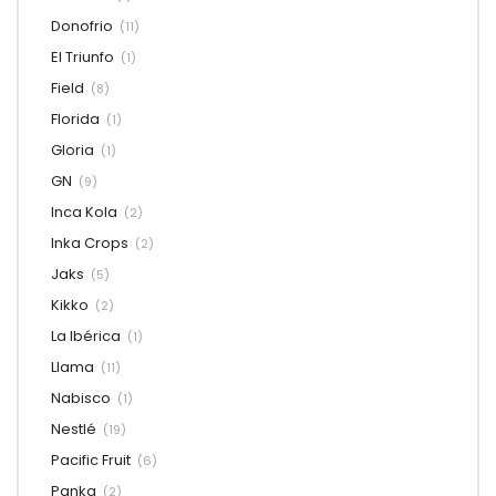
Donofrio
(11)
El Triunfo
(1)
Field
(8)
Florida
(1)
Gloria
(1)
GN
(9)
Inca Kola
(2)
Inka Crops
(2)
Jaks
(5)
Kikko
(2)
La Ibérica
(1)
Llama
(11)
Nabisco
(1)
Nestlé
(19)
Pacific Fruit
(6)
Panka
(2)