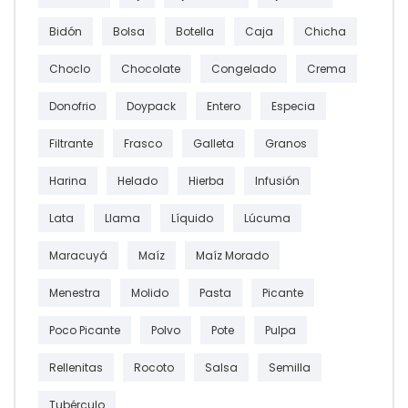
Bidón
Bolsa
Botella
Caja
Chicha
Choclo
Chocolate
Congelado
Crema
Donofrio
Doypack
Entero
Especia
Filtrante
Frasco
Galleta
Granos
Harina
Helado
Hierba
Infusión
Lata
Llama
Líquido
Lúcuma
Maracuyá
Maíz
Maíz Morado
Menestra
Molido
Pasta
Picante
Poco Picante
Polvo
Pote
Pulpa
Rellenitas
Rocoto
Salsa
Semilla
Tubérculo