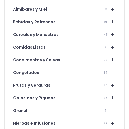
+
Almíbares y Miel
3
+
Bebidas y Refrescos
21
+
Cereales y Menestras
45
+
Comidas Listas
2
+
Condimentos y Salsas
63
Congelados
37
+
Frutas y Verduras
50
+
Golosinas y Piqueos
84
Granel
7
+
Hierbas e Infusiones
29