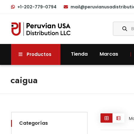
+1-202-779-0794
mail@peruvianusadistribut
Tienda
Marcas
Productos
caigua
Mo
Categorías