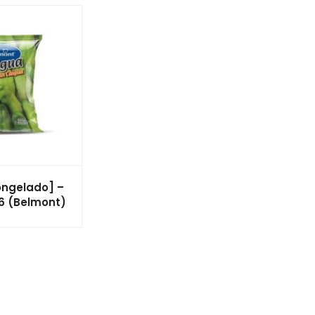
ngelado] –
x 6 (Belmont)