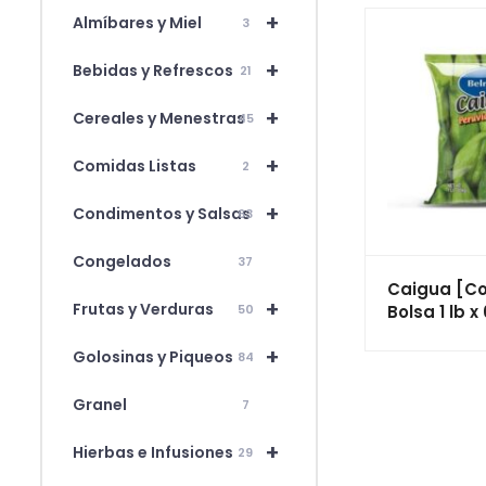
+
Almíbares y Miel
3
+
Bebidas y Refrescos
21
+
Cereales y Menestras
45
+
Comidas Listas
2
+
Condimentos y Salsas
63
Congelados
37
Caigua [Co
+
Frutas y Verduras
Bolsa 1 lb 
50
+
Golosinas y Piqueos
84
Granel
7
+
Hierbas e Infusiones
29