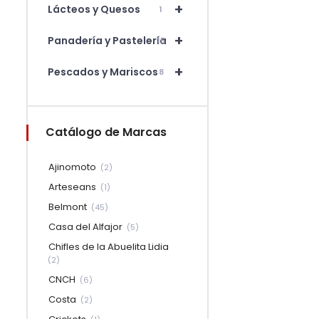
+
Lácteos y Quesos
1
+
Panadería y Pastelería
15
+
Pescados y Mariscos
8
Catálogo de Marcas
Ajinomoto
(2)
Arteseans
(1)
Belmont
(45)
Casa del Alfajor
(5)
Chifles de la Abuelita Lidia
(2)
CNCH
(6)
Costa
(2)