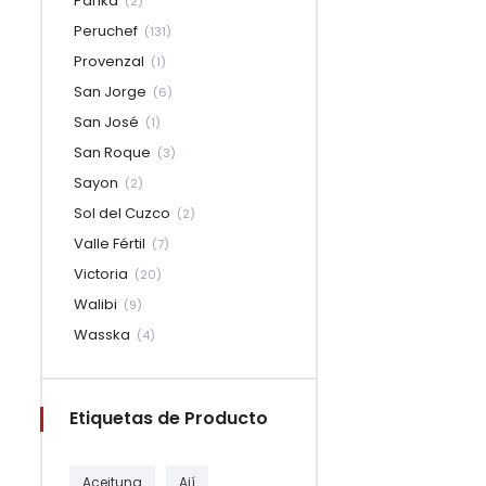
Panka
(2)
Peruchef
(131)
Provenzal
(1)
San Jorge
(6)
San José
(1)
San Roque
(3)
Sayon
(2)
Sol del Cuzco
(2)
Valle Fértil
(7)
Victoria
(20)
Walibi
(9)
Wasska
(4)
Etiquetas de Producto
Aceituna
Ají