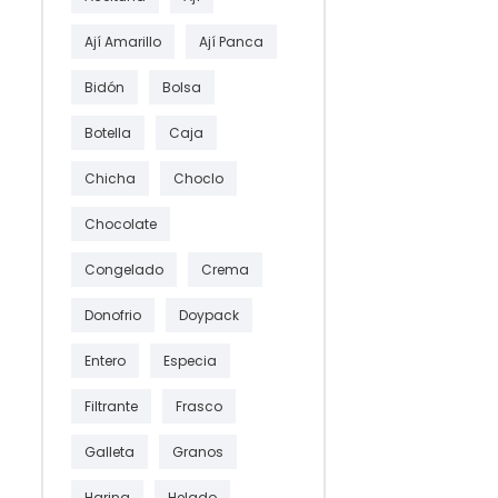
Ají Amarillo
Ají Panca
Bidón
Bolsa
Botella
Caja
Chicha
Choclo
Chocolate
Congelado
Crema
Donofrio
Doypack
Entero
Especia
Filtrante
Frasco
Galleta
Granos
Harina
Helado