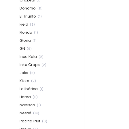
Crickets
(1)
Donofrio
(11)
El Triunfo
(1)
Field
(8)
Florida
(1)
Gloria
(1)
GN
(9)
Inca Kola
(2)
Inka Crops
(2)
Jaks
(5)
Kikko
(2)
La Ibérica
(1)
Llama
(11)
Nabisco
(1)
Nestlé
(19)
Pacific Fruit
(6)