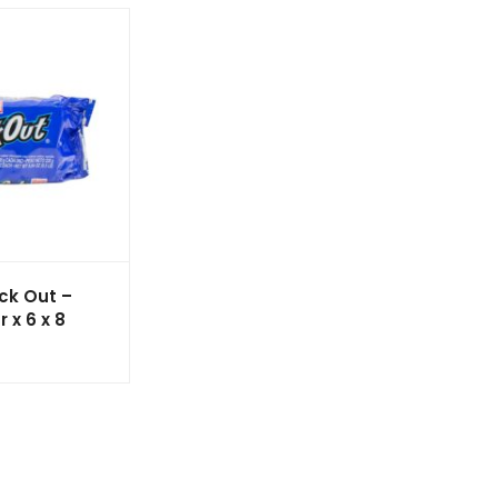
ck Out –
 x 6 x 8