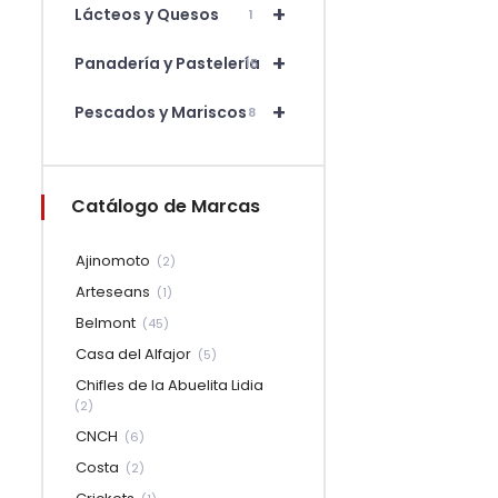
+
Lácteos y Quesos
1
+
Panadería y Pastelería
15
+
Pescados y Mariscos
8
Catálogo de Marcas
Ajinomoto
(2)
Arteseans
(1)
Belmont
(45)
Casa del Alfajor
(5)
Chifles de la Abuelita Lidia
(2)
CNCH
(6)
Costa
(2)