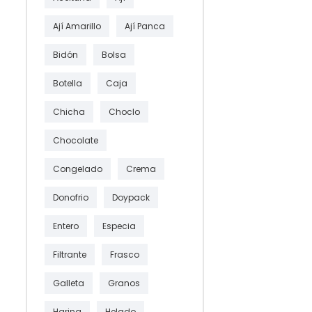
Ají Amarillo
Ají Panca
Bidón
Bolsa
Botella
Caja
Chicha
Choclo
Chocolate
Congelado
Crema
Donofrio
Doypack
Entero
Especia
Filtrante
Frasco
Galleta
Granos
Harina
Helado