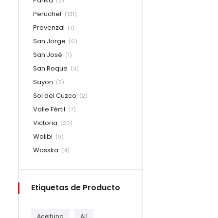
Panka
(2)
Peruchef
(131)
Provenzal
(1)
San Jorge
(6)
San José
(1)
San Roque
(3)
Sayon
(2)
Sol del Cuzco
(2)
Valle Fértil
(7)
Victoria
(20)
Walibi
(9)
Wasska
(4)
Etiquetas de Producto
Aceituna
Ají