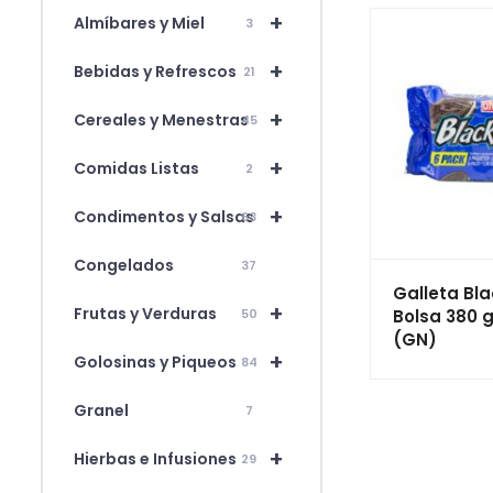
+
Almíbares y Miel
3
+
Bebidas y Refrescos
21
+
Cereales y Menestras
45
+
Comidas Listas
2
+
Condimentos y Salsas
63
Congelados
37
Galleta Bla
+
Frutas y Verduras
Bolsa 380 gr
50
(GN)
+
Golosinas y Piqueos
84
Granel
7
+
Hierbas e Infusiones
29