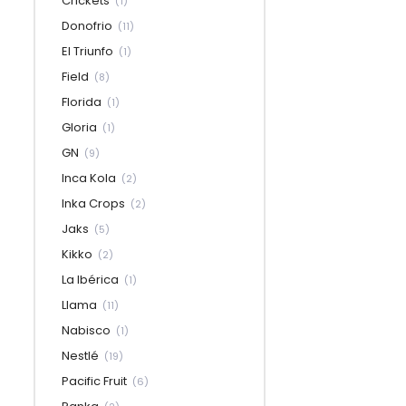
Crickets
(1)
Donofrio
(11)
El Triunfo
(1)
Field
(8)
Florida
(1)
Gloria
(1)
GN
(9)
Inca Kola
(2)
Inka Crops
(2)
Jaks
(5)
Kikko
(2)
La Ibérica
(1)
Llama
(11)
Nabisco
(1)
Nestlé
(19)
Pacific Fruit
(6)