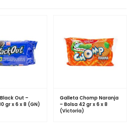
 Black Out –
Galleta Chomp Naranja
0 gr x 6 x 8 (GN)
– Bolsa 42 gr x 6 x 8
(Victoria)