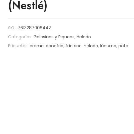
(Nestlé)
SKU:
7613287008442
Categorías:
Golosinas y Piqueos
,
Helado
Etiquetas:
crema
,
donofrio
,
frío rico
,
helado
,
lúcuma
,
pote