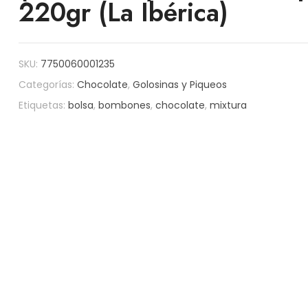
220gr (La Ibérica)
SKU:
7750060001235
Categorías:
Chocolate
,
Golosinas y Piqueos
Etiquetas:
bolsa
,
bombones
,
chocolate
,
mixtura