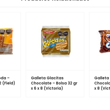
oda –
Galleta Glacitas
Gallet
 (Field)
Chocolate – Bolsa 32 gr
Chocola
x 6 x 8 (Victoria)
x 8 (Vic