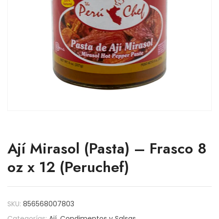
Ají Mirasol (Pasta) – Frasco 8
oz x 12 (Peruchef)
SKU:
856568007803
Categorías:
Ají
,
Condimentos y Salsas