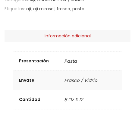
Etiquetas:
ají
,
ají mirasol
,
frasco
,
pasta
Información adicional
Presentación
Pasta
Envase
Frasco / Vidrio
Cantidad
8 Oz X 12