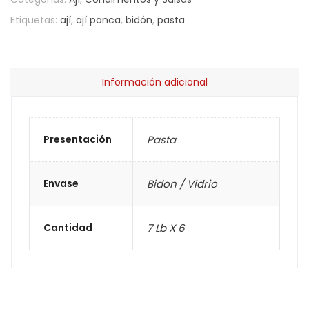
Etiquetas:
ají
,
ají panca
,
bidón
,
pasta
Información adicional
Presentación
Pasta
Envase
Bidon / Vidrio
Cantidad
7 Lb X 6