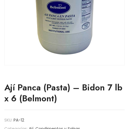
Ají Panca (Pasta) – Bidon 7 lb
x 6 (Belmont)
SKU:
PA-12
Categorías:
Ají
,
Condimentos y Salsas