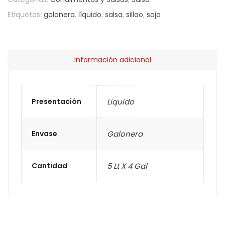
Etiquetas:
galonera
,
líquido
,
salsa
,
sillao
,
soja
Información adicional
Presentación
Liquido
Envase
Galonera
Cantidad
5 Lt X 4 Gal