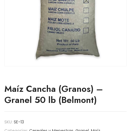
Maíz Cancha (Granos) –
Granel 50 lb (Belmont)
SKU:
SE-13
Categorías:
Cereales y Menestras
,
Granel
,
Maíz